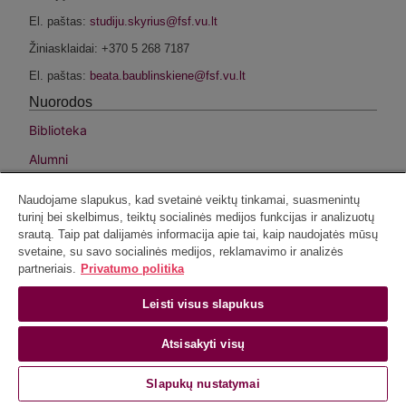
El. paštas:
Žiniasklaidai: +370 5 268 7187
El. paštas:
Nuorodos
Biblioteka
Alumni
Fondas
Naudojame slapukus, kad svetainė veiktų tinkamai, suasmenintų
Intranetas
turinį bei skelbimus, teiktų socialinės medijos funkcijas ir analizuotų
srautą. Taip pat dalijamės informacija apie tai, kaip naudojatės mūsų
VU privatumo politika
svetaine, su savo socialinės medijos, reklamavimo ir analizės
partneriais.
Privatumo politika
Socialiniai tinklai
Facebook
Leisti visus slapukus
Instagram
Atsisakyti visų
Linkedin
Slapukų nustatymai
Youtube