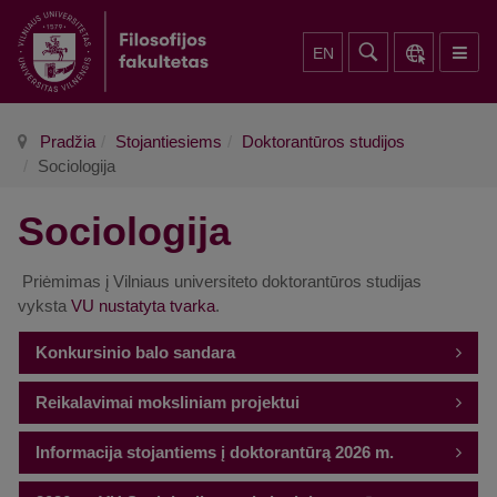
EN
Pradžia
Stojantiesiems
Doktorantūros studijos
Sociologija
Sociologija
Priėmimas į Vilniaus universiteto doktorantūros studijas
vyksta
VU nustatyta tvarka
.
Konkursinio balo sandara
Reikalavimai moksliniam projektui
Konkursinio balo sandara. Stojimo į VU sociologijos
mokslo doktorantūrą konkursinis balas
apskaičiuojamas pagal formulę (vertinimo kriterijus,
Reikalavimai moksliniam projektui. Pagrindinis atrankos į
Informacija stojantiems į doktorantūrą 2026 m.
svertinis koeficientas): mokslinio projekto vertinimas
doktorantūrą kriterijus - mokslinio projekto vertinimas.