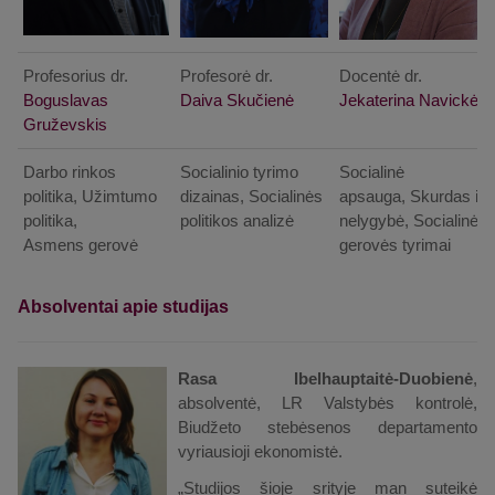
Profesorius dr.
Profesorė dr.
Docentė dr.
Boguslavas
Daiva Skučienė
Jekaterina Navickė
Gruževskis
Darbo rinkos
Socialinio tyrimo
Socialinė
politika, Užimtumo
dizainas, Socialinės
apsauga, Skurdas ir
politika,
politikos analizė
nelygybė, Socialinės
Asmens gerovė
gerovės tyrimai
Absolventai apie studijas
Rasa Ibelhauptaitė-Duobienė
,
absolventė, LR Valstybės kontrolė,
Biudžeto stebėsenos departamento
vyriausioji ekonomistė.
„Studijos šioje srityje man suteikė