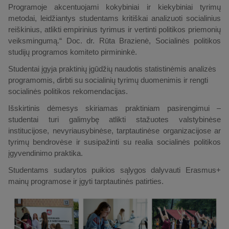
Programoje akcentuojami kokybiniai ir kiekybiniai tyrimų
metodai, leidžiantys studentams kritiškai analizuoti socialinius
reiškinius, atlikti empirinius tyrimus ir vertinti politikos priemonių
veiksmingumą.“ Doc. dr. Rūta Brazienė, Socialinės politikos
studijų programos komiteto pirmininkė.
Studentai įgyja praktinių įgūdžių naudotis statistinėmis analizės
programomis, dirbti su socialinių tyrimų duomenimis ir rengti
socialinės politikos rekomendacijas.
Išskirtinis dėmesys skiriamas praktiniam pasirengimui –
studentai turi galimybę atlikti stažuotes valstybinėse
institucijose, nevyriausybinėse, tarptautinėse organizacijose ar
tyrimų bendrovėse ir susipažinti su realia socialinės politikos
įgyvendinimo praktika.
Studentams sudarytos puikios sąlygos dalyvauti Erasmus+
mainų programose ir įgyti tarptautinės patirties.