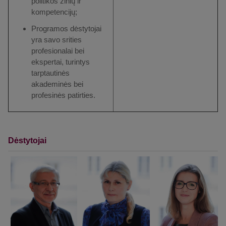
politikos žinių ir
kompetencijų;
Programos dėstytojai
yra savo srities
profesionalai bei
ekspertai, turintys
tarptautinės
akademinės bei
profesinės patirties.
Dėstytojai