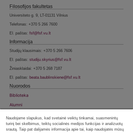
Filosofijos fakultetas
Universiteto g. 9, LT-01131 Vilnius
Telefonas: +370 5 266 7600
El. paštas:
Informacija
Studijų klausimais: +370 5 266 7606
El. paštas:
Žiniasklaidai: +370 5 268 7187
El. paštas:
Nuorodos
Biblioteka
Alumni
Fondas
Naudojame slapukus, kad svetainė veiktų tinkamai, suasmenintų
Intranetas
turinį bei skelbimus, teiktų socialinės medijos funkcijas ir analizuotų
srautą. Taip pat dalijamės informacija apie tai, kaip naudojatės mūsų