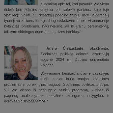
supratimą apie tai, kad pasaulis yra viena
didelė kompleksinė sistema bei suteikė įrankius, kaip toje
sistemoje veikti. Su dėstytojų pagalba studijų metu leidomės į
tyrinėjimo kelionę, kurioje daug diskutavome apie visuomenėje
kylančias problemas, nagrinėjome jas iš įvairių perspektyvų,
taikėme skirtingus duomenų analizės įrankius.“
Aušra Čižauskaitė
, absolventė,
Socialinės politikos daktarė, disertaciją
apgynė 2024 m. Dublino universiteto
koledže.
„Gyvename besikeičiančiame pasaulyje,
kuris nuolat kuria naujas socialines
problemas ir poreikį į jas reaguoti. Socialinės politikos studijos
VU yra vienos iš nedaugelio studijų programų, kuriose iš
pagrindų analizuojamos socialinio teisingumo, nelygybės ir
gerovės valstybės temos.“