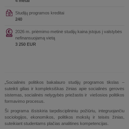
4 metai
Studijų programos kreditai
240
2026 m. priėmimo metinė studijų kaina įstojus į valstybės
nefinansuojamą vietą
3 250 EUR
„Socialinės politikos bakalauro studijų programos tikslas –
suteikti gilias ir kompleksiškas žinias apie socialinės gerovės
sistemas, socialinės nelygybės priežastis ir viešosios politikos
formavimo procesus.
Ši programa išsiskiria tarpdisciplininiu požiūriu, integruojančiu
sociologijos, ekonomikos, politikos mokslų ir teisės žinias,
suteikiant studentams plačias analitines kompetencijas.