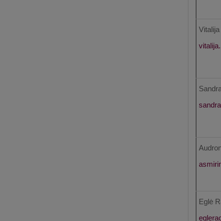
Vitalij
Sandra
Audron
Eglė R