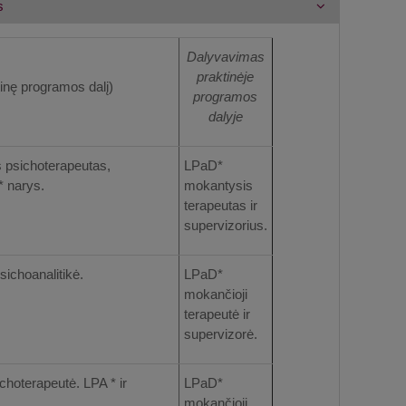
s
Dalyvavimas
praktinėje
ktinę programos dalį)
programos
dalyje
s psichoterapeutas,
LPaD*
* narys.
mokantysis
terapeutas ir
supervizorius.
sichoanalitikė.
LPaD*
mokančioji
terapeutė ir
supervizorė.
choterapeutė. LPA * ir
LPaD*
mokančioji