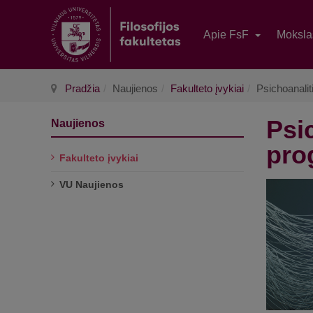
Apie FsF
Moksl
Pradžia
Naujienos
Fakulteto įvykiai
Psichoanali
Psi
Naujienos
pro
Fakulteto įvykiai
VU Naujienos