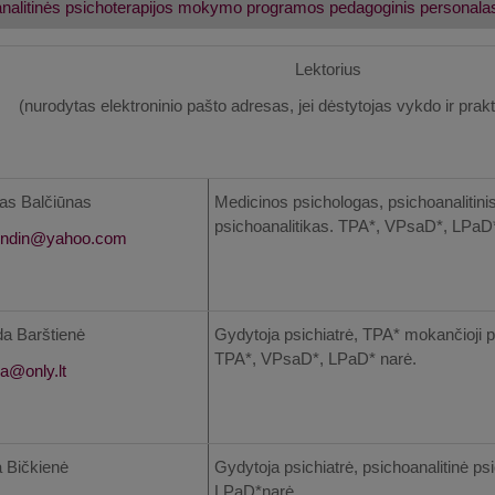
nalitinės psichoterapijos mokymo programos pedagoginis personala
Lektorius
(nurodytas elektroninio pašto adresas, jei dėstytojas vykdo ir pra
as Balčiūnas
Medicinos psichologas, psichoanalitini
psichoanalitikas. TPA*, VPsaD*, LPaD
a Barštienė
Gydytoja psichiatrė, TPA* mokančioji p
TPA*, VPsaD*, LPaD* narė.
a Bičkienė
Gydytoja psichiatrė, psichoanalitinė psi
LPaD*narė.