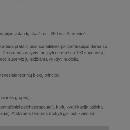
rapijos valandų skaičius – 250 val. Asmeninė
 pradeda praktinį psichoanalitinės psichoterapijos darbą su
. Programos dalyvis turi įgyti ne mažiau 100 supervizijų,
roc supervizijų leidžiama vykdyti nuotoliu.
ėnesiais teorinių blokų principu:
rvizinės grupės);
nalitiniai psichoterapeutai), kurių kvalifikacija atitinka
ariai). Atskiroms temoms mokyti gali būti kviečiami