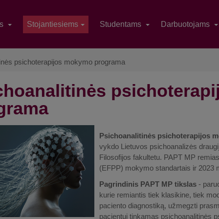
as
Stojantiesiems
Studentams
Darbuotojams
tinės psichoterapijos mokymo programa
choanalitinės psichoterap
grama
Psichoanalitinės psichoterapijos 
vykdo Lietuvos psichoanalizės draugij
Filosofijos fakultetu. PAPT MP remias
(EFPP) mokymo standartais ir 2023 m. y
Pagrindinis PAPT MP tikslas
- paruo
kurie remiantis tiek klasikine, tiek mod
paciento diagnostiką, užmegzti prasmi
pacientui tinkamas psichoanalitinės ps