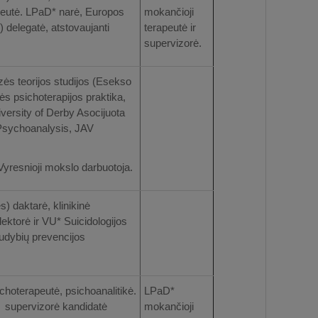
apeutė. LPaD* narė, Europos
mokančioji
 delegatė, atstovaujanti
terapeutė ir
supervizorė.
zės teorijos studijos (Esekso
s psichoterapijos praktika,
versity of Derby Asocijuota
 Psychoanalysis, JAV
Vyresnioji mokslo darbuotoja.
s) daktarė, klinikinė
lektorė ir VU* Suicidologijos
žudybių prevencijos
ichoterapeutė, psichoanalitikė.
LPaD*
supervizorė kandidatė
mokančioji