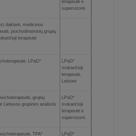
terapeutė ir
supervizorė.
es) daktarė, medicinos
peutė, psichodinaminių grupių
kančioji terapeutė
sichoterapeutė. LPaD*
LPaD*
mokančioji
terapeutė.
Lektorė
psichoterapeutė, grupių
LPaD*
ir Lietuvos grupinės analizės
mokančioji
terapeutė ir
supervizorė.
psichoterapeutė, TPA*
LPaD*