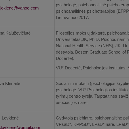
psichologė, psichoanalitinė psichoter
psichoanalitinės psichoterapijos (EFPP)
Lietuvą nuo 2017.
eta Kaluževičiūtė
Filosofijos mokslų daktarė, psichoanali
Universitetas,JK, Ph.D. Psichodinaminė
National Health Service (NHS), JK. Uni
dėstytoja. Boston Graduate School of
Docentė).
VU* Docentė, Psichologijos institutas. 
va Klimaitė
Socialinių mokslų (psichologijos kryptie
psichologė. VU* Psichologijos instituto 
tyrimų centro tyrėja. Tarptautinės savi
asociacijos narė.
 Lovkienė
Gydytoja psichiatrė, psichoanalitinė ps
VPsaD*, KPPSD*, LPaD* narė. LPaD* 