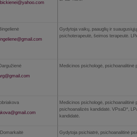
Bingelienė
Gydytoja vaikų, paauglių ir suaugusiųjų 
psichoterapeutė, šeimos terapeutė. LPA
 Dargužienė
Medicinos psichologė, psichoanalitinė 
obriakova
Medicinos psichologė, psichoanalitinė p
psichoanalizės kandidatė. VPsaD*, LP
kandidatė.
a Domarkaitė
Gydytoja psichiatrė, psichoanalitinė psi