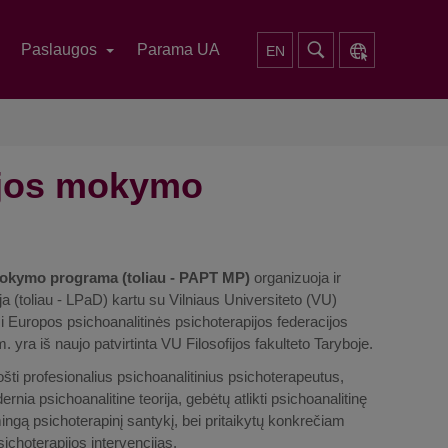
Paslaugos
Parama UA
EN
ijos mokymo
mokymo programa (toliau - PAPT MP)
organizuoja ir
a (toliau - LPaD) kartu su Vilniaus Universiteto (VU)
i Europos psichoanalitinės psichoterapijos federacijos
ra iš naujo patvirtinta VU Filosofijos fakulteto Taryboje.
šti profesionalius psichoanalitinius psichoterapeutus,
ernia psichoanalitine teorija, gebėtų atlikti psichoanalitinę
ngą psichoterapinį santykį, bei pritaikytų konkrečiam
ichoterapijos intervencijas.