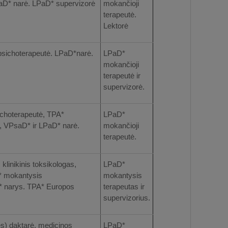
aD* narė. LPaD* supervizorė
mokančioji
terapeutė.
Lektorė
 psichoterapeutė. LPaD*narė.
LPaD*
mokančioji
terapeutė ir
supervizorė.
sichoterapeutė, TPA*
LPaD*
*, VPsaD* ir LPaD* narė.
mokančioji
terapeutė.
linikinis toksikologas,
LPaD*
A* mokantysis
mokantysis
* narys. TPA* Europos
terapeutas ir
supervizorius.
es) daktarė, medicinos
LPaD*