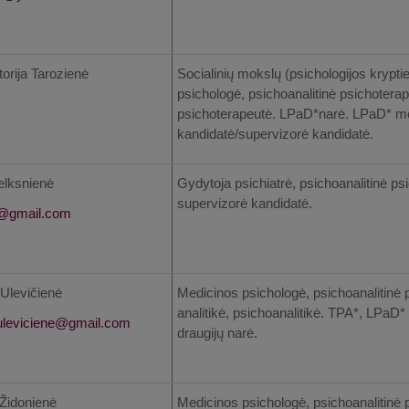
torija Tarozienė
Socialinių mokslų (psichologijos krypti
psichologė, psichoanalitinė psichotera
psichoterapeutė. LPaD*narė. LPaD* mo
kandidatė/supervizorė kandidatė.
elksnienė
Gydytoja psichiatrė, psichoanalitinė p
supervizorė kandidatė.
 Ulevičienė
Medicinos psichologė, psichoanalitinė 
analitikė, psichoanalitikė. TPA*, LPaD* 
draugijų narė.
Židonienė
Medicinos psichologė, psichoanalitinė 