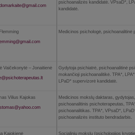
psichoanalizės kandidatė. VPsaD*, LP
kandidatė.
 Flemming
Medicinos psichologė, psichoanalitinė
ė Vaičekonytė – Jonaitienė
Gydytoja psichiatrė, psichoanalitinė p
mokančioji psichoanalitikė. TPA*, LPA
LPaD* supervizorė kandidatė.
mas Vilius Kajokas
Medicinos mokslų daktaras, gydytojas, k
psichoanalitinis psichoterapeutas, TP
psichoanalitikas. TPA*, VPsaD*, LPaD
psichoanalizės instituto bendradarbis.
na Kajokienė
Socialinių mokslų (psichologijos krypti