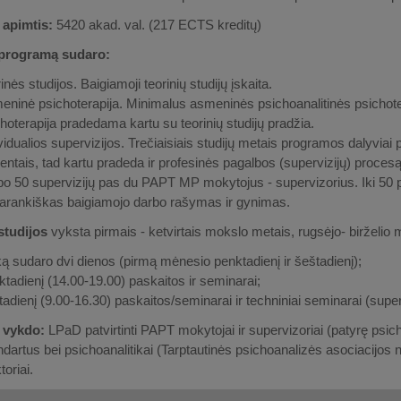
apimtis:
5420 akad. val. (217 ECTS kreditų)
rogramą sudaro:
inės studijos. Baigiamoji teorinių studijų įskaita.
ninė psichoterapija. Minimalus asmeninės psichoanalitinės psichote
hoterapija pradedama kartu su teorinių studijų pradžia.
vidualios supervizijos. Trečiaisiais studijų metais programos dalyviai
entais, tad kartu pradeda ir profesinės pagalbos (supervizijų) procesą
 po 50 supervizijų pas du PAPT MP mokytojus - supervizorius. Iki 50 p
arankiškas baigiamojo darbo rašymas ir gynimas.
studijos
vyksta pirmais - ketvirtais mokslo metais, rugsėjo- birželio m
ą sudaro dvi dienos (pirmą mėnesio penktadienį ir šeštadienį);
tadienį (14.00-19.00) paskaitos ir seminarai;
adienį (9.00-16.30) paskaitos/seminarai ir techniniai seminarai (supe
vykdo:
LPaD patvirtinti PAPT mokytojai ir supervizoriai (patyrę psichoa
artus bei psichoanalitikai (Tarptautinės psichoanalizės asociacijos n
toriai.