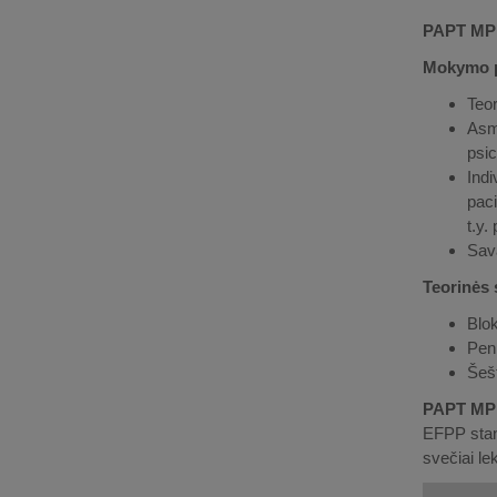
PAPT MP 
Mokymo p
Teor
Asme
psic
Indi
paci
t.y.
Sav
Teorinės 
Blok
Penk
Šešt
PAPT MP 
EFPP stand
svečiai lek