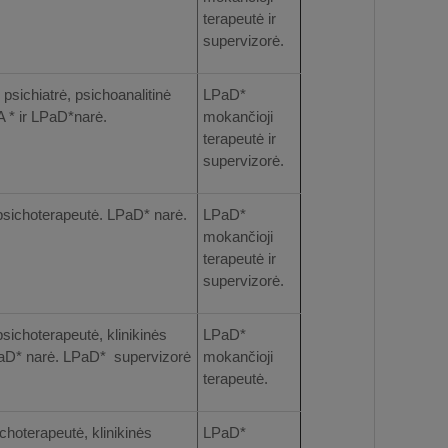
terapeutė ir
supervizorė.
psichiatrė, psichoanalitinė
LPaD*
 * ir LPaD*narė.
mokančioji
terapeutė ir
supervizorė.
psichoterapeutė. LPaD* narė.
LPaD*
mokančioji
terapeutė ir
supervizorė.
sichoterapeutė, klinikinės
LPaD*
aD* narė. LPaD* supervizorė
mokančioji
terapeutė.
choterapeutė, klinikinės
LPaD*