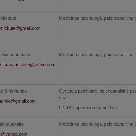
a Mickutė
Medicinos psichologė, psichoanalitinė 
 Simanauskaitė
Medicinos psichologė, psichoanalitinė 
ė Smirinenko
Gydytoja psichiatrė, psichoanalitinė ps
narė.
LPaD* supervizorė kandidatė.
ačkauskaitė
Medicinos psichologė, psichoanalitinė 