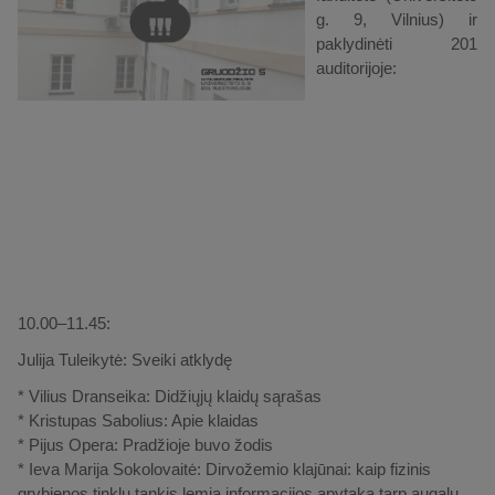
g. 9, Vilnius) ir
paklydinėti 201
auditorijoje:
10.00–11.45:
Julija Tuleikytė: Sveiki atklydę
* Vilius Dranseika: Didžiųjų klaidų sąrašas
* Kristupas Sabolius: Apie klaidas
* Pijus Opera: Pradžioje buvo žodis
* Ieva Marija Sokolovaitė: Dirvožemio klajūnai: kaip fizinis
grybienos tinklų tankis lemia informacijos apytaką tarp augalų