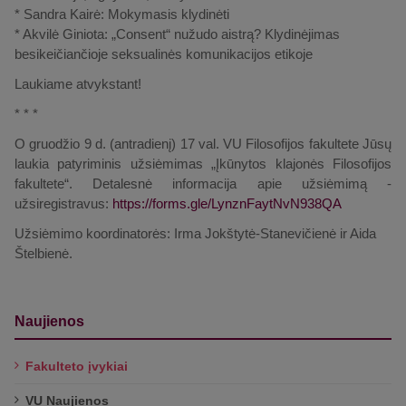
* Sandra Kairė: Mokymasis klydinėti
* Akvilė Giniota: „Consent“ nužudo aistrą? Klydinėjimas
besikeičiančioje seksualinės komunikacijos etikoje
Laukiame atvykstant!
* * *
O gruodžio 9 d. (antradienį) 17 val. VU Filosofijos fakultete Jūsų
laukia patyriminis užsiėmimas „Įkūnytos klajonės Filosofijos
fakultete“. Detalesnė informacija apie užsiėmimą -
užsiregistravus:
https://forms.gle/LynznFaytNvN938QA
Užsiėmimo koordinatorės: Irma Jokštytė-Stanevičienė ir Aida
Štelbienė.
Naujienos
Fakulteto įvykiai
VU Naujienos