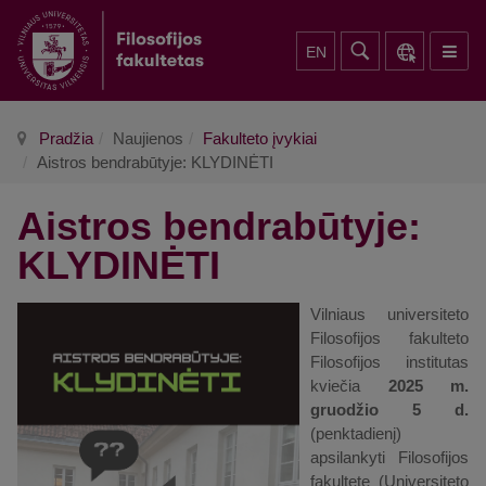
EN
Pradžia
Naujienos
Fakulteto įvykiai
Aistros bendrabūtyje: KLYDINĖTI
Aistros bendrabūtyje:
KLYDINĖTI
Vilniaus universiteto
Filosofijos fakulteto
Filosofijos institutas
kviečia
2025 m.
gruodžio 5 d.
(penktadienį)
apsilankyti Filosofijos
fakultete (Universiteto