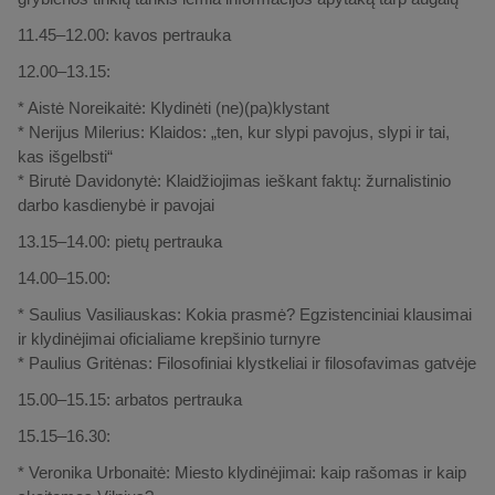
11.45–12.00: kavos pertrauka
12.00–13.15:
* Aistė Noreikaitė: Klydinėti (ne)(pa)klystant
* Nerijus Milerius: Klaidos: „ten, kur slypi pavojus, slypi ir tai,
kas išgelbsti“
* Birutė Davidonytė: Klaidžiojimas ieškant faktų: žurnalistinio
darbo kasdienybė ir pavojai
13.15–14.00: pietų pertrauka
14.00–15.00:
* Saulius Vasiliauskas: Kokia prasmė? Egzistenciniai klausimai
ir klydinėjimai oficialiame krepšinio turnyre
* Paulius Gritėnas: Filosofiniai klystkeliai ir filosofavimas gatvėje
15.00–15.15: arbatos pertrauka
15.15–16.30:
* Veronika Urbonaitė: Miesto klydinėjimai: kaip rašomas ir kaip