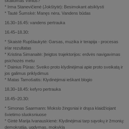
skaitomas Vilnius?
* Irma Stanevičienė (Jokštytė): Besimokant atsiklysti
* Tautė Šumskė: Manęs nėra. Vandens būdas
16.30–16.45: vandens pertrauka
16.45–18.30:
* Skaistė Rupšlaukytė: Garsas, muzika ir terapija - procesas
ir/ar rezultatas
* Kristina Simanaitė: Įteigtos trajektorijos: erdvės navigavimas
psichozės metu
* Dainius Pūras: Sveiko proto klydinėjimai apie proto sveikatą ir
jos galimus priklydimus
* Matas Tamošaitis: Klydinėjimai ieškant blogio
18.30–18.45: kefyro pertrauka
18.45–20.30:
* Simonas Saarmann: Mokslo žingsniai ir drąsa klaidžiojant
švietimo sluoksniuose
* Gintė Marija Ivanauskienė: Klydinėjimai tarp sąvokų ir žmonių:
demokratija, ugdymas, mokykla