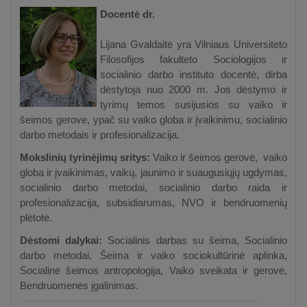
Docentė dr.
Lijana Gvaldaitė yra Vilniaus Universiteto
Filosofijos fakulteto Sociologijos ir
socialinio darbo instituto docentė, dirba
dėstytoja nuo 2000 m. Jos dėstymo ir
tyrimų temos susijusios su vaiko ir
šeimos gerove, ypač su vaiko globa ir įvaikinimu, socialinio
darbo metodais ir profesionalizacija.
Mokslinių tyrinėjimų sritys:
Vaiko ir šeimos gerovė, vaiko
globa ir įvaikinimas, vaikų, jaunimo ir suaugusiųjų ugdymas,
socialinio darbo metodai, socialinio darbo raida ir
profesionalizacija, subsidiarumas, NVO ir bendruomenių
plėtotė.
Dėstomi dalykai:
Socialinis darbas su šeima, Socialinio
darbo metodai, Šeima ir vaiko sociokultūrinė aplinka,
Socialinė šeimos antropologija, Vaiko sveikata ir gerovė,
Bendruomenės įgalinimas.