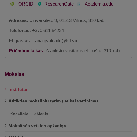
ORCID
ResearchGate
Academia.edu
Adresas:
Universiteto 9, 01513 Vilnius, 310 kab.
Telefonas:
+370 611 54224
El. paštas:
lijana.gvaldaite@fsf.vu.lt
Priėmimo laikas
:
iš anksto susitarus el. paštu, 310 kab.
Mokslas
Institutai
Atitikties mokslinių tyrimų etikai vertinimas
Rezultatai ir sklaida
Mokslinės veiklos apžvalga