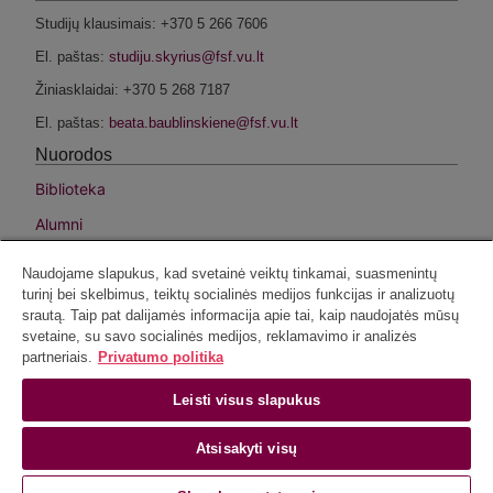
Studijų klausimais: +370 5 266 7606
El. paštas:
Žiniasklaidai: +370 5 268 7187
El. paštas:
Nuorodos
Biblioteka
Alumni
Fondas
Naudojame slapukus, kad svetainė veiktų tinkamai, suasmenintų
Intranetas
turinį bei skelbimus, teiktų socialinės medijos funkcijas ir analizuotų
srautą. Taip pat dalijamės informacija apie tai, kaip naudojatės mūsų
VU privatumo politika
svetaine, su savo socialinės medijos, reklamavimo ir analizės
partneriais.
Privatumo politika
Socialiniai tinklai
Facebook
Leisti visus slapukus
Instagram
Atsisakyti visų
Linkedin