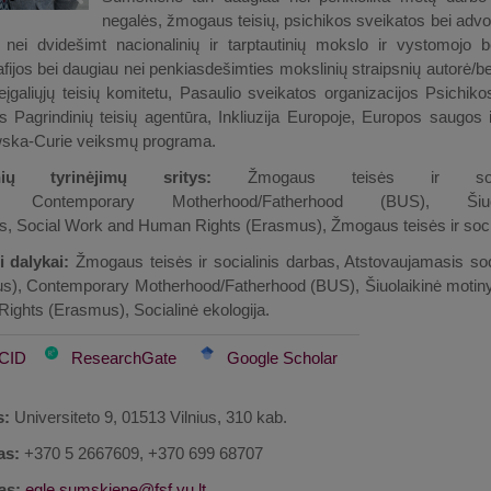
negalės, žmogaus teisių, psichikos sveikatos bei advok
 nei dvidešimt nacionalinių ir tarptautinių mokslo ir vystomojo
ijos bei daugiau nei penkiasdešimties mokslinių straipsnių autorė/b
eįgaliųjų teisių komitetu, Pasaulio sveikatos organizacijos Psichi
s Pagrindinių teisių agentūra, Inkliuzija Europoje, Europos saugos
ska-Curie veiksmų programa.
inių tyrinėjimų sritys:
Žmogaus teisės ir socia
Contemporary Motherhood/Fatherhood (BUS), Šiuola
s, Social Work and Human Rights (Erasmus),
Žmogaus teisės ir soci
 dalykai:
Žmogaus teisės ir socialinis darbas, Atstovaujamasis s
s), Contemporary Motherhood/Fatherhood (BUS), Šiuolaikinė motinys
ights (Erasmus), Socialinė ekologija.
CID
ResearchGate
Google Scholar
s:
Universiteto 9, 01513 Vilnius, 310 kab.
as:
+370 5 2667609, +370 699 68707
as: