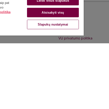
Leisti visus slapukus
aip pat
lausimais: +370 5 266 7606
Biblioteka
avo
olitika
Atsisakyti visų
s:
Alumni
dai: +370 5 268 7187
Fondas
Slapukų nustatymai
s:
Intranetas
VU privatumo politika