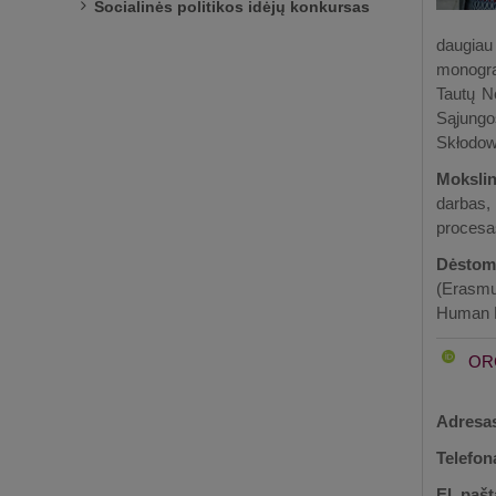
Socialinės politikos idėjų konkursas
daugiau
monograf
Tautų N
Sąjungo
Skłodow
Moksl
darbas,
procesa
Dėstomi
(Erasmu
Human R
OR
Adresa
Telefon
El. pašt