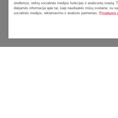
skelbimus, teiktų socialinės medijos funkcijas ir analizuotų srautą. T
Universiteto g. 9, LT-01131 Vilnius
Studijų k
dalijamės informacija apie tai, kaip naudojatės mūsų svetaine, su s
socialinės medijos, reklamavimo ir analizės partneriais.
Privatumo p
Telefonas: +370 5 266 7600
El. pašta
El. paštas:
Žiniasklai
El. pašta