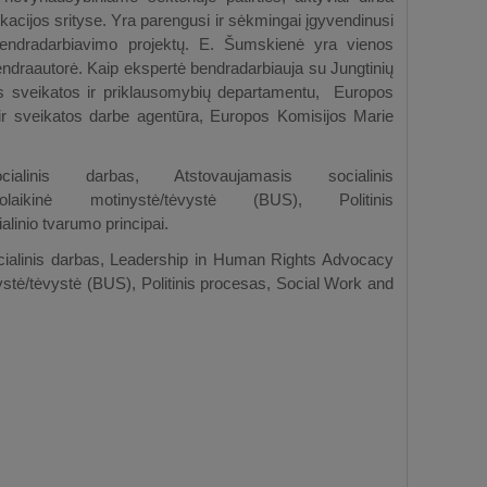
acijos srityse. Yra parengusi ir sėkmingai įgyvendinusi
 bendradarbiavimo projektų. E. Šumskienė yra vienos
endraautorė. Kaip ekspertė bendradarbiauja su Jungtinių
kos sveikatos ir priklausomybių departamentu, Europos
 ir sveikatos darbe agentūra, Europos Komisijos Marie
linis darbas, Atstovaujamasis socialinis
ikinė motinystė/tėvystė (BUS), Politinis
alinio tvarumo principai
.
ocialinis darbas, Leadership in Human Rights Advocacy
tė/tėvystė (BUS), Politinis procesas, Social Work and