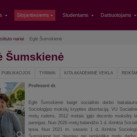
as
Stojantiesiems
Studentams
Darbuotojams
stituto nariai
Eglė Šumskienė
ė Šumskienė
PUBLIKACIJOS
TYRIMAI
KITA AKADEMINĖ VEIKLA
REIKŠM
Profesorė dr.
Eglė Šumskienė baigė socialinio darbo bakalauro
Sociologijos mokslų krypties disertaciją. VU Socialin
metų rudens. 2012 metais įgijo docento mokslinį l
pareigas. Nuo 2026 metų balandžio 1 d. išrinkta Sociali
tęsia. Nuo 2021 m. vasario 1 d. išrinkta Sociologijo
Šumskienė turi daugiau nei penkiolika metų darbo ne