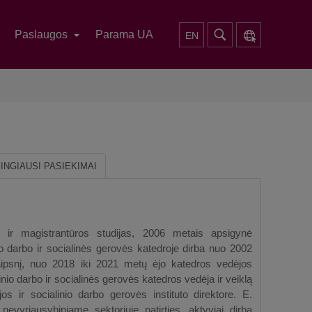
Paslaugos
Parama UA
EN
INGIAUSI PASIEKIMAI
 ir magistrantūros studijas, 2006 metais apsigynė
io darbo ir socialinės gerovės katedroje dirba nuo 2002
aipsnį, nuo 2018 iki 2021 metų ėjo katedros vedėjos
nio darbo ir socialinės gerovės katedros vedėja ir veiklą
s ir socialinio darbo gerovės instituto direktore. E.
vyriausybiniame sektoriuje patirties, aktyviai dirba