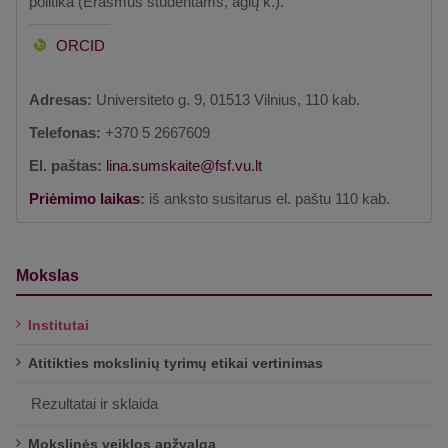
politika (Erasmus studentams, aglų k.).
ORCID
Adresas:
Universiteto g. 9, 01513 Vilnius, 110 kab.
Telefonas:
+370 5 2667609
El. paštas:
Priėmimo laikas
:
iš anksto susitarus el. paštu 110 kab.
Mokslas
Institutai
Atitikties mokslinių tyrimų etikai vertinimas
Rezultatai ir sklaida
Mokslinės veiklos apžvalga