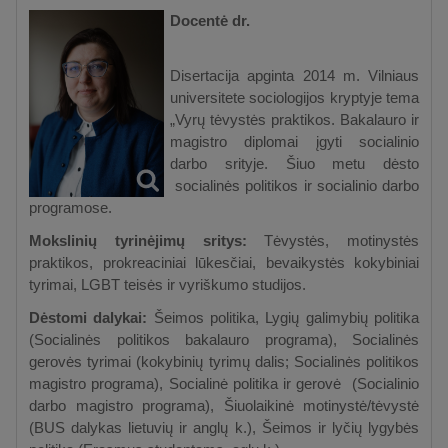
Docentė dr.
Disertacija apginta 2014 m. Vilniaus
universitete sociologijos kryptyje tema
„Vyrų tėvystės praktikos. Bakalauro ir
magistro diplomai įgyti socialinio
darbo srityje. Šiuo metu dėsto
socialinės politikos ir socialinio darbo
programose.
Mokslinių tyrinėjimų sritys:
Tėvystės, motinystės
praktikos, prokreaciniai lūkesčiai, bevaikystės kokybiniai
tyrimai, LGBT teisės ir vyriškumo studijos.
Dėstomi dalykai:
Šeimos politika, Lygių galimybių politika
(Socialinės politikos bakalauro programa), Socialinės
gerovės tyrimai (kokybinių tyrimų dalis; Socialinės politikos
magistro programa), Socialinė politika ir gerovė (Socialinio
darbo magistro programa), Šiuolaikinė motinystė/tėvystė
(BUS dalykas lietuvių ir anglų k.), Šeimos ir lyčių lygybės