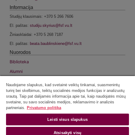
Informacija
Studijų klausimais: +370 5 266 7606
El. paštas:
Žiniasklaidai: +370 5 268 7187
El. paštas:
Nuorodos
Biblioteka
Alumni
Fondas
Naudojame slapukus, kad svetainė veiktų tinkamai, suasmenintų
Intranetas
turinį bei skelbimus, teiktų socialinės medijos funkcijas ir analizuotų
srautą. Taip pat dalijamės informacija apie tai, kaip naudojatės mūsų
VU privatumo politika
svetaine, su savo socialinės medijos, reklamavimo ir analizės
partneriais.
Privatumo politika
Socialiniai tinklai
Facebook
Leisti visus slapukus
Instagram
Atsisakyti visų