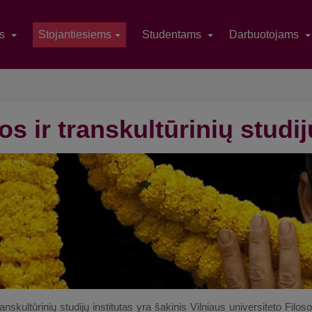
as
Stojantiesiems
Studentams
Darbuotojams
os ir transkultūrinių studij
transkultūrinių studijų institutas yra šakinis Vilniaus universiteto Filo