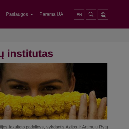
Paslaugos
Parama UA
EN
ų institutas
sofijos fakulteto padalinys, vykdantis Azijos ir Artimųjų Rytų