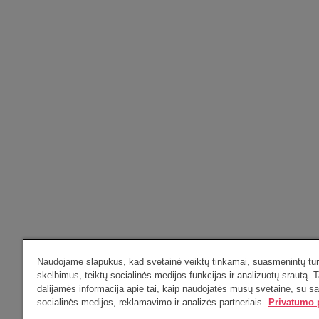
Naudojame slapukus, kad svetainė veiktų tinkamai, suasmenintų turi
Filosofijos fakultetas
Informac
skelbimus, teiktų socialinės medijos funkcijas ir analizuotų srautą. T
Universiteto g. 9, LT-01131 Vilnius
Studijų k
dalijamės informacija apie tai, kaip naudojatės mūsų svetaine, su s
socialinės medijos, reklamavimo ir analizės partneriais.
Privatumo p
Telefonas: +370 5 266 7600
El. pašta