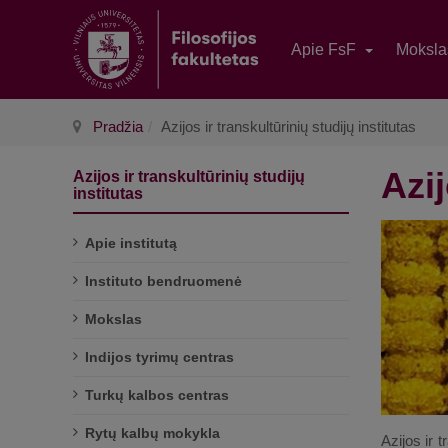
Apie FsF
Moksl
Pradžia
Azijos ir transkultūrinių studijų institutas
Azij
Azijos ir transkultūrinių studijų
institutas
Apie institutą
Instituto bendruomenė
Mokslas
Indijos tyrimų centras
Turkų kalbos centras
Rytų kalbų mokykla
Azijos ir 