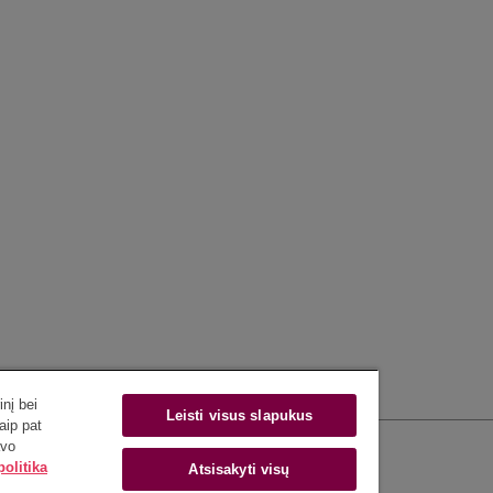
nį bei
ija
Nuorodos
Leisti visus slapukus
aip pat
lausimais: +370 5 266 7606
Biblioteka
avo
olitika
Atsisakyti visų
s:
Alumni