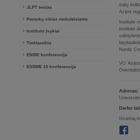
šalių kult
JLPT testas
Azijos reg
Pamokų ciklas moksleiviams
Institute
Instituto 
Instituto įvykiai
valstybin
tarptauti
Tinklaraštis
Nordic Cent
ENSIE konferencija
VU Azijos
ESSWE 10 konferencija
Orientalist
Adresas:
Universite
Darbo lai
Išsamią in