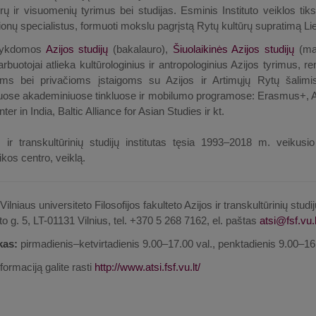
ūrų ir visuomenių tyrimus bei studijas. Esminis Instituto veiklos tiksl
ionų specialistus, formuoti mokslu pagrįstą Rytų kultūrų supratimą Liet
 vykdomos
Azijos studijų
(bakalauro),
Šiuolaikinės Azijos studijų
(mag
darbuotojai atlieka kultūrologinius ir antropologinius Azijos tyrimus, r
ėms bei privačioms įstaigoms su Azijos ir Artimųjų Rytų šalimis s
niuose akademiniuose tinkluose ir mobilumo programose: Erasmus+, A
er in India, Baltic Alliance for Asian Studies ir kt.
 ir transkultūrinių studijų institutas tęsia 1993–2018 m. veikusio
ikos centro, veiklą.
Vilniaus universiteto Filosofijos fakulteto Azijos ir transkultūrinių studij
to g. 5, LT-01131 Vilnius, tel. +370 5 268 7162, el. paštas
kas:
pirmadienis–ketvirtadienis 9.00–17.00 val., penktadienis 9.00–16.
formaciją galite rasti
http://www.atsi.fsf.vu.lt/