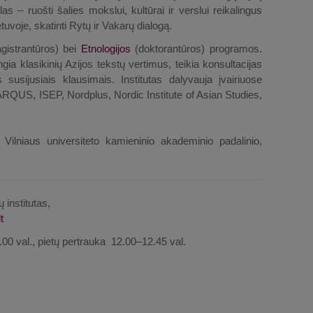
as – ruošti šalies mokslui, kultūrai ir verslui reikalingus
uvoje, skatinti Rytų ir Vakarų dialogą.
istrantūros) bei
Etnologijos
(doktorantūros) programos.
engia klasikinių Azijos tekstų vertimus, teikia konsultacijas
usijusiais klausimais. Institutas dalyvauja įvairiuose
RQUS, ISEP, Nordplus, Nordic Institute of Asian Studies,
 Vilniaus universiteto kamieninio akademinio padalinio,
ų institutas,
00 val., pietų pertrauka 12.00–12.45 val.