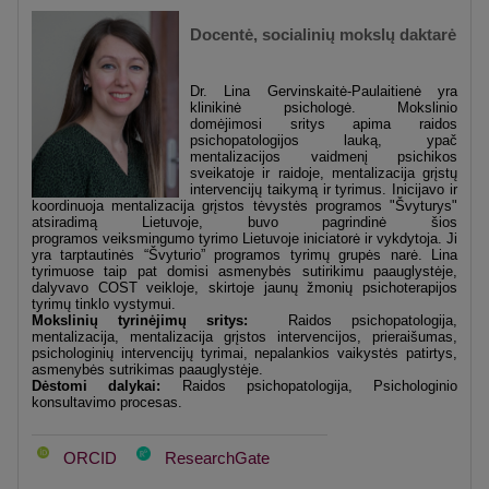
Docentė, socialinių mokslų daktarė
Dr. Lina Gervinskaitė-Paulaitienė yra
klinikinė psichologė. Mokslinio
domėjimosi sritys apima raidos
psichopatologijos lauką, ypač
mentalizacijos vaidmenį psichikos
sveikatoje ir raidoje, mentalizacija grįstų
intervencijų taikymą ir tyrimus. Inicijavo ir
koordinuoja mentalizacija grįstos tėvystės programos "Švyturys"
atsiradimą Lietuvoje, buvo pagrindinė šios
programos veiksmingumo tyrimo Lietuvoje iniciatorė ir vykdytoja. Ji
yra tarptautinės “Švyturio” programos tyrimų grupės narė. Lina
tyrimuose taip pat domisi asmenybės sutirikimu paauglystėje,
dalyvavo COST veikloje, skirtoje jaunų žmonių psichoterapijos
tyrimų tinklo vystymui.
Mokslinių tyrinėjimų sritys:
Raidos psichopatologija,
mentalizacija, mentalizacija grįstos intervencijos, prieraišumas,
psichologinių intervencijų tyrimai, nepalankios vaikystės patirtys,
asmenybės sutrikimas paauglystėje.
Dėstomi dalykai:
Raidos psichopatologija, Psichologinio
konsultavimo procesas.
ORCID
ResearchGate