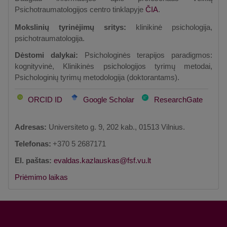
Psichotraumatologijos centro tinklapyje
ČIA
.
Mokslinių tyrinėjimų sritys:
klinikinė psichologija,
psichotraumatologija.
Dėstomi dalykai:
Psichologinės terapijos paradigmos:
kognityvinė, Klinikinės psichologijos tyrimų metodai,
Psichologinių tyrimų metodologija (doktorantams).
ORCID ID
Google Scholar
ResearchGate
Adresas:
Universiteto g. 9, 202 kab., 01513 Vilnius.
Telefonas:
+370 5 2687171
El. paštas:
e
Priėmimo laikas