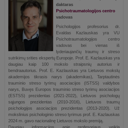
daktaras
Psichotraumatologijos centro
vadovas
Psichologijos profesorius dr.
Evaldas Kazlauskas yra VU
Psichotraumatologijos centro
vadovas bei vienas iš
lyderiaujančių traumų ir streso
sutrikimų srities ekspertų Europoje. Prof. E. Kazlauskas yra
daugiau kaip 100 mokslo straipsnių autorius ir
bendraautorius. Prof. E. Kazlauskas yra Lietuvos mokslų
akademijos tikrasis narys (akademikas), Tarptautinės
trauminio streso tyrimų asociacijos (ISTSS) valdybos
narys, Buvęs Europos trauminio streso tyrimų asociacijos
(ESTSS) prezidentas (2021-2022), Lietuvos psichologų
sąjungos prezidentas (2010-2016), Lietuvos traumų
psichologijos asociacijos prezidentas (2013-2020). Už
mokslinius psichologinio streso tyrimus prof. E. Kazlauskas
2024 m. gavo nacionalinę Lietuvos mokslo premiją.
Daugiau informacijos apie profesoriaus veiklą