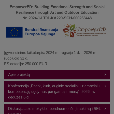
EmpowerED: Building Emotional Strength and Social
Resilience through Art and Outdoor Education
Nr. 2024-1-LT01-KA220-SCH-000253448
Įgyvendinimo laikotarpis: 2024 m. rugsėjo 1 d. – 2026 m.
rugpjūčio 31 d.
ES dotacija: 250 000 EUR.
Apie projektą
Projekto tikslas yra stiprinti socialinius-emocinius įgūdžius
Konferencija „Patirk, kurk, augink: socialinių ir emocinių
vidurinių mokyklų mokytojams ir mokiniams taikant
kompetencijų ugdymas per gamtą ir meną“, 2026 m.
netradicinius mokymo metodus – meno ir lauko
gegužės 6 d.
pedagogikos principų derinį.
Diskusija apie mokyklos bendruomenės įtraukimą į SEL
Veiklos: