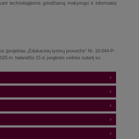
ant technologijomis grindžiamą mokymąsi ir informatinį
s (projektas „Edukacinių tyrimų proveržis“ Nr. 10-044-P-
025 m. balandžio 15 d. jungtinės veiklos sutartį su
ir skaitmeninių technologijų instituto profesorė;
;
ntė;
gerinant Lietuvos ketvirtų klasių mokinių matematikos
is siekiama kuo įvairiau prisidėti prie matematikos
uose