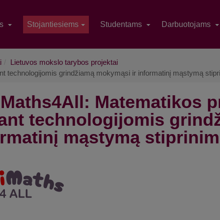
as
Stojantiesiems
Studentams
Darbuotojams
i
Lietuvos mokslo tarybos projektai
t technologijomis grindžiamą mokymąsi ir informatinį mąstymą stip
iMaths4All: Matematikos 
kant technologijomis grin
ormatinį mąstymą stiprini