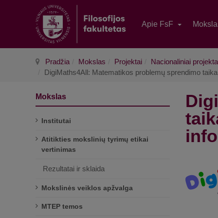
Apie FsF
Moksl
Pradžia
Mokslas
Projektai
Nacionaliniai projekta
DigiMaths4All: Matematikos problemų sprendimo taikan
Dig
Mokslas
tai
Institutai
inf
Atitikties mokslinių tyrimų etikai
vertinimas
Rezultatai ir sklaida
Mokslinės veiklos apžvalga
MTEP temos