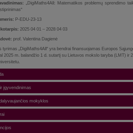
avadinimas:
„DigiMaths4All: Matematikos problemų sprendimo taik
tiprinimas“
umeris:
P-EDU-23-13
ikotarpis:
2025 04 01 – 2028 04 03
adovė:
prof. Valentina Dagienė
 tyrimas „DigiMaths4All“ yra bendrai finansuojamas Europos Sąjungo
l 2025 m. balandžio 1 d. sutartį su Lietuvos mokslo taryba (LMT) ir 2
iversitetu.
da
na Dagienė, VU Matematikos ir informatikos fakulteto, Duomenų mokslo 
 ir įgyvendinimas
azlauskienė, VU Šiaulių akademijos, Edukologijos instituto profesorė
sutė, Vilniaus Jėzuitų gimnazijos mokytoja;
tikslas ir uždaviniai
dalyvaujančios mokyklos
 Bagdonaitė, VU Filosofijos fakulteto, Ugdymo mokslų instituto doktora
inis tikslas – ištirti technologijomis grįsto mokymosi potencialą 
Parviainen, Suomijos Turku universiteto doktorantė;
ai
s visuose pasiekimų lygiuose. Numatyta keletas uždavinių, kuria
ussi Laakso, Suomijos Turku universitetas;
i gerinimo, pavyzdžiui:
 Lehtonen, Suomijos Turku universitetas;
ematika pradeda patikti visiems: „DigiMaths4All“ patirtys Prien
ncijos