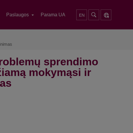
Paslaugos
Parama UA
EN
rinimas
problemų sprendimo
džiamą mokymąsi ir
mas